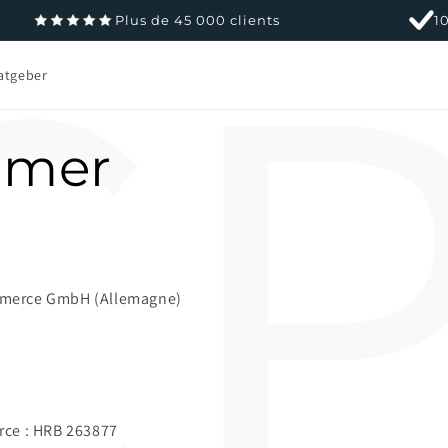
C
Plus de 45 000 clients
1
atgeber
imer
merce GmbH (Allemagne)
rce : HRB 263877