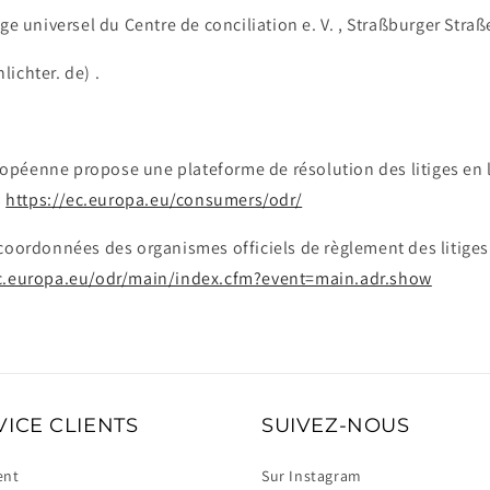
age universel du Centre de conciliation e. V. , Straßburger Stra
ichter. de) .
péenne propose une plateforme de résolution des litiges en 
:
https://ec.europa.eu/consumers/odr/
coordonnées des organismes officiels de règlement des litiges 
c.europa.eu/odr/main/index.cfm?event=main.adr.show
VICE CLIENTS
SUIVEZ-NOUS
ent
Sur Instagram