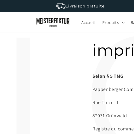
L
Γ
et
Livraison gratuite
passer
au
contenu
Accueil
Produits
R
impr
Selon § 5 TMG
Pappenberger Com
Rue Tölzer 1
82031 Grünwald
Registre du comme