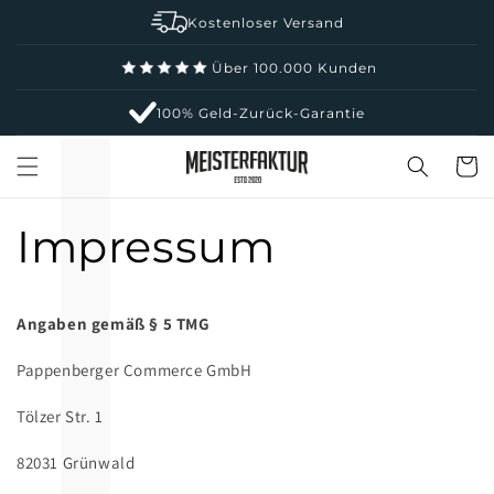
L
Γ
Direkt
zum
Kostenloser Versand
Inhalt
Über 100.000 Kunden
100% Geld-Zurück-Garantie
Warenko
Impressum
Angaben gemäß § 5 TMG
Pappenberger Commerce GmbH
Tölzer Str. 1
82031 Grünwald